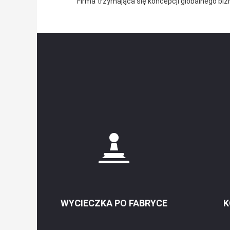
Firma trzymająca się koncepcji globalnego bi
WYCIECZKA PO FABRYCE
K