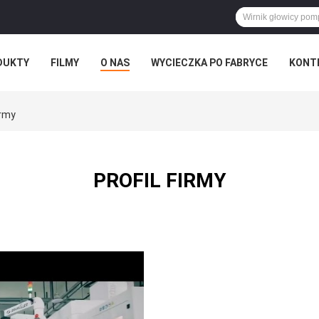
DUKTY
FILMY
O NAS
WYCIECZKA PO FABRYCE
KONT
irmy
PROFIL FIRMY