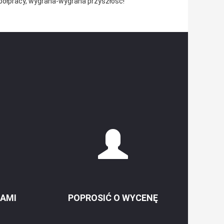
półpracy, wygrana-wygrana przyszłość!
NAMI
POPROSIĆ O WYCENĘ