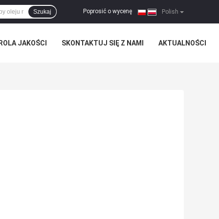
Poprosić o wycenę
Szukaj
|
Polish
ROLA JAKOŚCI
SKONTAKTUJ SIĘ Z NAMI
AKTUALNOŚCI