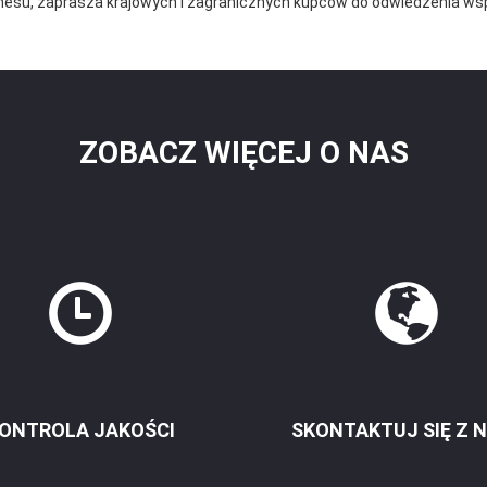
znesu, zaprasza krajowych i zagranicznych kupców do odwiedzenia ws
ZOBACZ WIĘCEJ O NAS
ONTROLA JAKOŚCI
SKONTAKTUJ SIĘ Z 