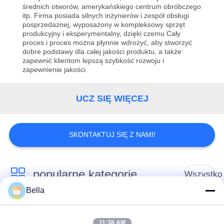
FABRYCE
średnich otworów, amerykańskiego centrum obróbczego
itp. Firma posiada silnych inżynierów i zespół obsługi
posprzedażnej, wyposażony w kompleksowy sprzęt
KONTROLA
produkcyjny i eksperymentalny, dzięki czemu Cały
proces i proces można płynnie wdrożyć, aby stworzyć
JAKOŚCI
dobre podstawy dla całej jakości produktu, a także
zapewnić klientom lepszą szybkość rozwoju i
zapewnienie jakości.
SKONTAKTUJ
SIĘ
UCZ SIĘ WIĘCEJ
Z
NAMI
SKONTAKTUJ SIĘ Z NAMI!
AKTUALNOŚCI
popularne kategorie
Wszystko
Bella
SITEMAP
części Common Rail
Dysza Common Rail
11:38 AM