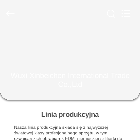
Wuxi
Xinbeichen
International
Trade
Co.,Ltd.
All
Rights
Reserved.
DOM
PRODUKTY
FILMY
Wuxi Xinbeichen International Trade
Co.,Ltd
O
NAS
Linia produkcyjna
WYCIECZKA
Nasza linia produkcyjna składa się z najwyższej
PO
światowej klasy profesjonalnego sprzętu, w tym
szwajcarskich obrabiarek EDM, niemieckiej szlifierki do