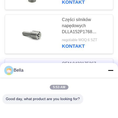
KONTAKT
DLLA149P1724
39
Wirnik głowicy
Części silników
napędowych
pompy oleju
DLLA152P1768
Common Rail Nozzle
napędowego
negotiable MOQ:6 SZT
High Precision
KONTAKT
OEM 0433175367
31
Dźwignia silnika
Bella
Czujnik ciśnienia
wysokiej precyzji
DSLA150P1247
Common Rail
negotiable MOQ:6 SZT
5:53 AM
KONTAKT
Good day, what product are you looking for?
L053PBC Nozzle
Common Rail dla