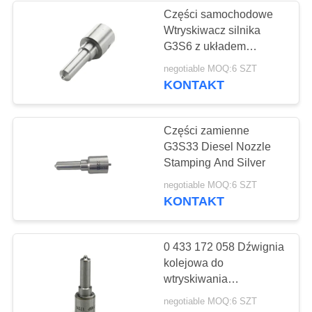
Części samochodowe
Wtryskiwacz silnika
16
G3S6 z układem
Zawór
paliwowym
negotiable MOQ:6 SZT
KONTAKT
elektromagnetyczny
oleju napędowego
Części zamienne
G3S33 Diesel Nozzle
Stamping And Silver
18
negotiable MOQ:6 SZT
KONTAKT
Zawór tłoczny
pompy wtryskowej
0 433 172 058 Dźwignia
kolejowa do
wtryskiwania
samochodów z silnikiem
negotiable MOQ:6 SZT
wysokoprężnym