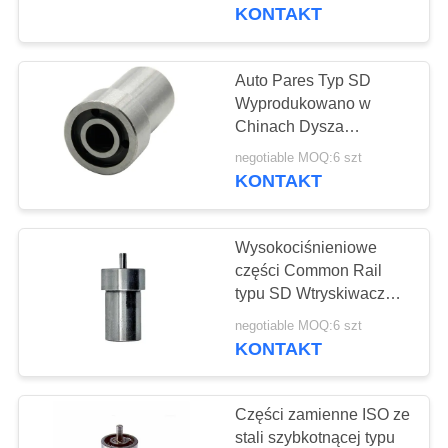
FABRYCE
silników Diesla
KONTAKT
KONTROLA
Auto Pares Typ SD
86
JAKOŚCI
Wyprodukowano w
Zawór sterujący
Chinach Dysza
wtryskiwacza paliwa
SKONTAKTUJ
Common Rail
negotiable MOQ:6 szt
Diesel DN0SDN187
KONTAKT
SIĘ
Z
Wysokociśnieniowe
NAMI
części Common Rail
typu SD Wtryskiwacz
73
paliwa Diesel Dysza CR
AKTUALNOŚCI
negotiable MOQ:6 szt
Wtryskiwacz
DN0SD126
KONTAKT
Common Rail
SITEMAP
Części zamienne ISO ze
stali szybkotnącej typu