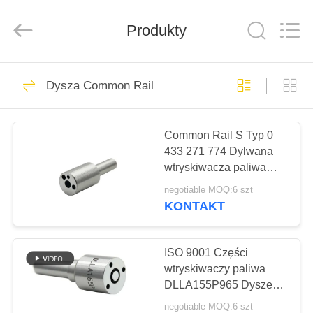
Wuxi
Xinbeichen
International
Trade
Produkty
Co.,Ltd.
All
Rights
Reserved.
DOM
19
Dysza Common Rail
części Common Rail
PRODUKTY
Common Rail S Typ 0
433 271 774 Dylwana
FILMY
wtryskiwacza paliwa
napędowego
negotiable MOQ:6 szt
DLLA124S1001
O
KONTAKT
125
NAS
ISO 9001 Części
Dysza Common Rail
WYCIECZKA
wtryskiwaczy paliwa
DLLA155P965 Dysze
PO
Common Rail Części do
negotiable MOQ:6 szt