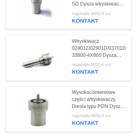
PRIVACY
SD Dysza wtryskiwacza
POLICY
paliwa do silników
negotiable MOQ:6 szt
wysokoprężnych
KONTAKT
76
DN0SD193
Tłok pompy
Wtryskiwacz
wtryskiwacza oleju
02401Z/02901D/03701D
33800-4X800 Dysza
napędowego
wtrysku paliwa Diesel
negotiable MOQ:6 szt
L137PBD
KONTAKT
20
Wysokociśnieniowe
Stanowisko testowe
części wtryskiwaczy
Diesla typu PDN Dysza
Common Rail
wtryskiwacza paliwa
negotiable MOQ:6 szt
DN0PD21
KONTAKT