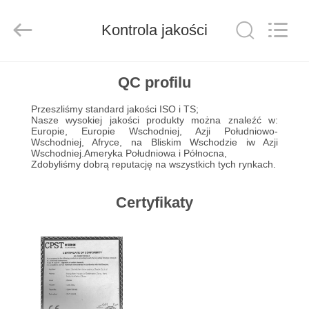
Wuxi
Xinbeichen
International
Trade
Kontrola jakości
Co.,Ltd.
All
Rights
Reserved.
DOM
QC profilu
Przeszliśmy standard jakości ISO i TS;
PRODUKTY
Nasze wysokiej jakości produkty można znaleźć w:
Europie, Europie Wschodniej, Azji Południowo-
Wschodniej, Afryce, na Bliskim Wschodzie iw Azji
Wschodniej.Ameryka Południowa i Północna,
FILMY
Zdobyliśmy dobrą reputację na wszystkich tych rynkach.
O
Certyfikaty
NAS
WYCIECZKA
PO