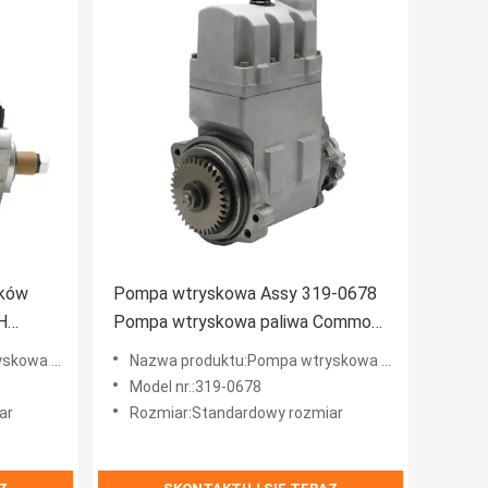
ików
Pompa wtryskowa Assy 319-0678
H
Pompa wtryskowa paliwa Common
i
Rail
a Delphi
Nazwa produktu:Pompa wtryskowa Common Rail
Model nr.:319-0678
ar
Rozmiar:Standardowy rozmiar