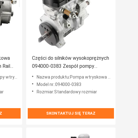
kowa
Części do silników wysokoprężnych
Rail
094000-0383 Zespół pompy
wtryskowej Denso
wej Denso
Nazwa produktu:Pompa wtryskowa Denso
Model nr.:094000-0383
ar
Rozmiar:Standardowy rozmiar
Z
SKONTAKTUJ SIĘ TERAZ