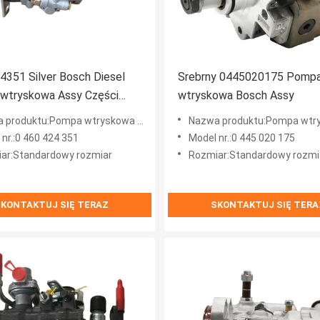
351 Silver Bosch Diesel
Srebrny 0445020175 Pomp
wtryskowa Assy Części
wtryskowa Bosch Assy
ne Common Rail
roduktu:Pompa wtryskowa Common Rail
Nazwa produktu:Pompa wtrysko
nr.:0 460 424 351
Model nr.:0 445 020 175
ar:Standardowy rozmiar
Rozmiar:Standardowy rozmi
KONTAKTUJ SIĘ TERAZ
SKONTAKTUJ SIĘ TERA