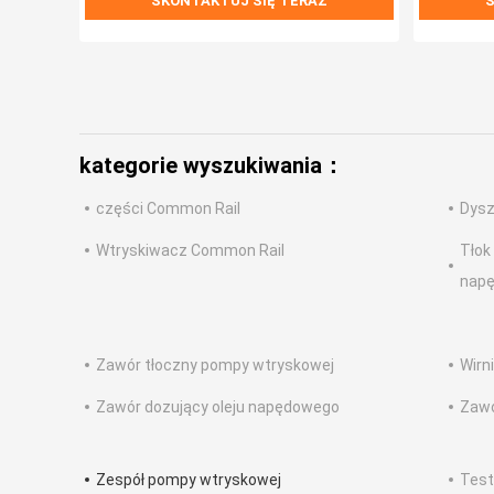
SKONTAKTUJ SIĘ TERAZ
S
kategorie wyszukiwania：
części Common Rail
Dysz
Wtryskiwacz Common Rail
Tłok
nap
Zawór tłoczny pompy wtryskowej
Wirn
Zawór dozujący oleju napędowego
Zawó
Zespół pompy wtryskowej
Test