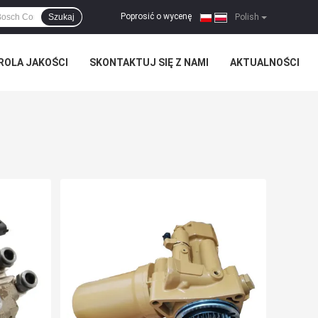
Poprosić o wycenę
Szukaj
|
Polish
ROLA JAKOŚCI
SKONTAKTUJ SIĘ Z NAMI
AKTUALNOŚCI