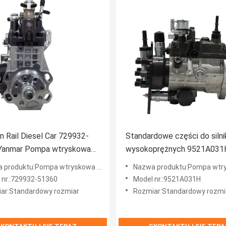
Rail Diesel Car 729932-
Standardowe części do siln
Yanmar Pompa wtryskowa
wysokoprężnych 9521A031
Pompa wtrysku paliwa Delph
produktu:Pompa wtryskowa Yanmar
Nazwa produktu:Pompa wtryskow
 nr.:729932-51360
Model nr.:9521A031H
ar:Standardowy rozmiar
Rozmiar:Standardowy rozmi