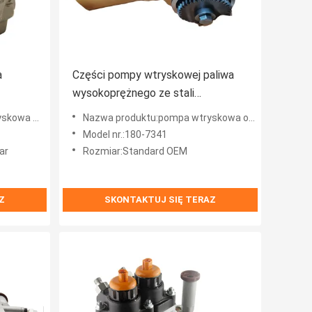
a
Części pompy wtryskowej paliwa
wysokoprężnego ze stali
szybkotnącej 180-7341
wa Bosch
Nazwa produktu:pompa wtryskowa oleju napędowego
Model nr.:180-7341
ar
Rozmiar:Standard OEM
Z
SKONTAKTUJ SIĘ TERAZ