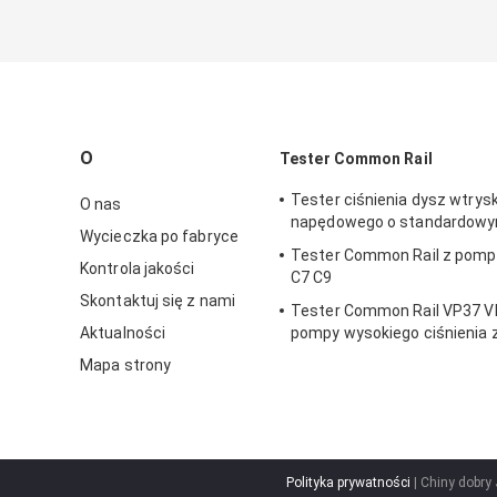
O
Tester Common Rail
Tester ciśnienia dysz wtrys
O nas
napędowego o standardowy
Wycieczka po fabryce
Tester Common Rail z pomp
Kontrola jakości
C7 C9
Skontaktuj się z nami
Tester Common Rail VP37 VE
Aktualności
pompy wysokiego ciśnienia 
regulatorem elektronicznym
Mapa strony
Polityka prywatności
| Chiny dobry