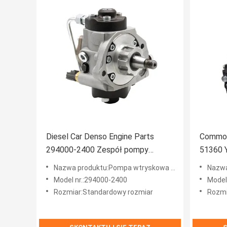
Diesel Car Denso Engine Parts
Common 
294000-2400 Zespół pompy
51360 
wtryskowej
paliwa
Nazwa produktu:Pompa wtryskowa Denso
Nazwa 
Model nr.:294000-2400
Model
Rozmiar:Standardowy rozmiar
Rozmi