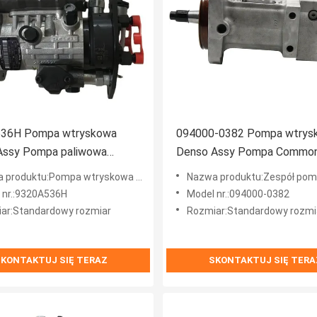
36H Pompa wtryskowa
094000-0382 Pompa wtrys
 Assy Pompa paliwowa
Denso Assy Pompa Common 
Diesel
Denso
produktu:Pompa wtryskowa Delphi
Nazwa produktu:Zespół pompy wtrysko
 nr.:9320A536H
Model nr.:094000-0382
ar:Standardowy rozmiar
Rozmiar:Standardowy rozmi
KONTAKTUJ SIĘ TERAZ
SKONTAKTUJ SIĘ TERA