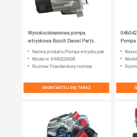
Wysokociśnieniowa pompa
0460424
wtryskowa Bosch Diesel Parts
Pompa 
0445020608 0 445 020 608
zamien
Nazwa produktu:Pompa wtrysku paliwa Bosch
Nazwa p
Model nr.:0445020608
Model 
Rozmiar:Standardowy rozmiar
Rozmi
SKONTAKTUJ SIĘ TERAZ
S