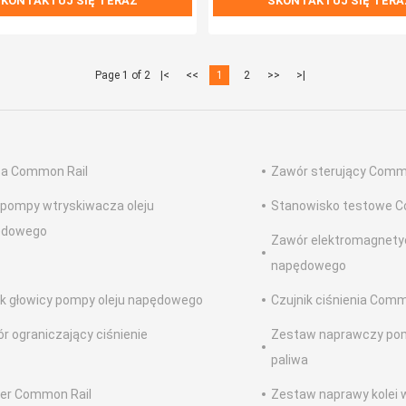
KONTAKTUJ SIĘ TERAZ
SKONTAKTUJ SIĘ TERA
Page 1 of 2
|<
<<
1
2
>>
>|
a Common Rail
Zawór sterujący Comm
 pompy wtryskiwacza oleju
Stanowisko testowe C
ędowego
Zawór elektromagnetyc
napędowego
ik głowicy pompy oleju napędowego
Czujnik ciśnienia Comm
r ograniczający ciśnienie
Zestaw naprawczy po
paliwa
er Common Rail
Zestaw naprawy kolei 