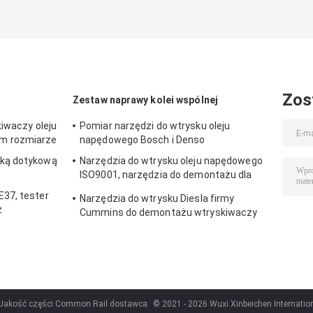
Zos
Zestaw naprawy kolei wspólnej
kiwaczy oleju
Pomiar narzędzi do wtrysku oleju
m rozmiarze
napędowego Bosch i Denso
ką dotykową
Narzędzia do wtrysku oleju napędowego
ISO9001, narzędzia do demontażu dla
320D
37, tester
Narzędzia do wtrysku Diesla firmy
z
Cummins do demontażu wtryskiwaczy
 Jakość części Common Rail dostawca.
© 2021 - 2026 Wuxi Xinbeichen Internation