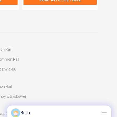
Z
SKONTAKTUJ SIĘ TERAZ
on Rail
ommon Rail
zny oleju
on Rail
mpy wtryskowej
Bella
wspólnej