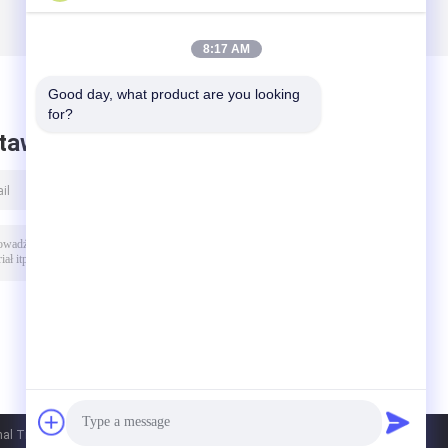
8:17 AM
Good day, what product are you looking 
for?
taw wiadomość
al Trade Co.,Ltd. All Rights Reserved.