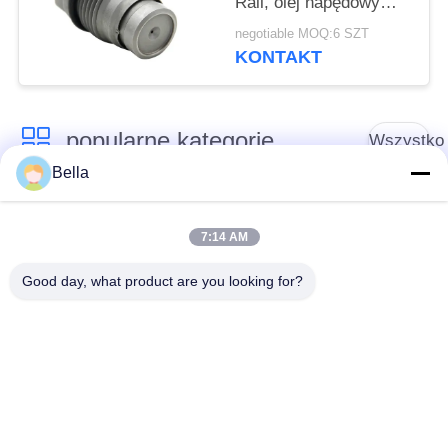
Rail, olej napędowy
1110010024
negotiable MOQ:6 SZT
KONTAKT
popularne kategorie
Wszystko
Bella
części Common Rail
Dysza Common Rail
7:14 AM
Zawór sterujący
Wtryskiwacz
Good day, what product are you looking for?
Common Rail
Common Rail
Tłok pompy
Stanowisko testowe
wtryskiwacza oleju
Common Rail
napędowego