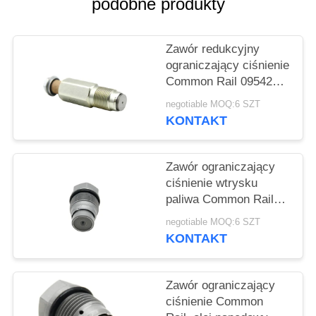
PRIVACY
podobne produkty
POLICY
Zawór redukcyjny
ograniczający ciśnienie
Common Rail 095420-
0201 Do silnika ISF 3,8
negotiable MOQ:6 SZT
l
KONTAKT
Zawór ograniczający
ciśnienie wtrysku
paliwa Common Rail
1110010019 Do silnika
negotiable MOQ:6 SZT
Diesla
KONTAKT
Zawór ograniczający
ciśnienie Common