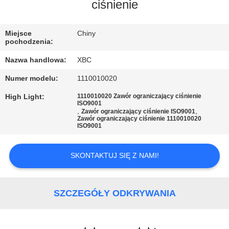
FABRYCE
ciśnienie
KONTROLA
Miejsce
Chiny
pochodzenia:
JAKOŚCI
Nazwa handlowa:
XBC
Numer modelu:
1110010020
SKONTAKTUJ
High Light:
1110010020 Zawór ograniczający ciśnienie
SIĘ
ISO9001
,
,
Zawór ograniczający ciśnienie ISO9001
Z
Zawór ograniczający ciśnienie 1110010020
ISO9001
NAMI
SKONTAKTUJ SIĘ Z NAMI!
AKTUALNOŚCI
SZCZEGÓŁY ODKRYWANIA
SITEMAP