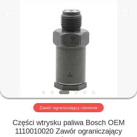
Wuxi
Xinbeichen
International
Trade
Co.,Ltd.
All
Rights
Reserved.
DOM
PRODUKTY
FILMY
O
NAS
Zawór ograniczający ciśnienie
WYCIECZKA
Części wtrysku paliwa Bosch OEM
PO
1110010020 Zawór ograniczający