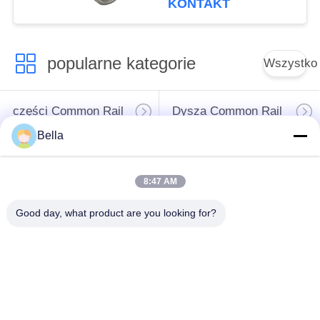
KONTAKT
popularne kategorie
Wszystko
części Common Rail
Dysza Common Rail
Bella
Zawór sterujący
Wtryskiwacz
Common Rail
Common Rail
8:47 AM
Tłok pompy
Good day, what product are you looking for?
Stanowisko testowe
wtryskiwacza oleju
Common Rail
napędowego
Zawór
Zawór tłoczny pompy
elektromagnetyczny
wtryskowej