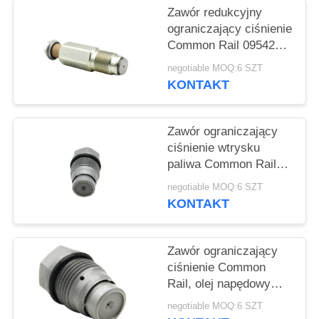
PRIVACY
Zawór redukcyjny
POLICY
ograniczający ciśnienie
Common Rail 095420-
0201 Do silnika ISF 3,8
negotiable MOQ:6 SZT
l
KONTAKT
Zawór ograniczający
ciśnienie wtrysku
paliwa Common Rail
1110010019 Do silnika
negotiable MOQ:6 SZT
Diesla
KONTAKT
Zawór ograniczający
ciśnienie Common
Rail, olej napędowy
1110010024
negotiable MOQ:6 SZT