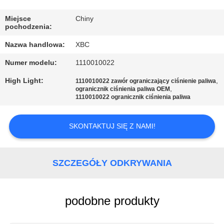
FABRYCE
Miejsce
Chiny
pochodzenia:
KONTROLA
Nazwa handlowa:
XBC
JAKOŚCI
Numer modelu:
1110010022
SKONTAKTUJ
High Light:
,
1110010022 zawór ograniczający ciśnienie paliwa
,
ogranicznik ciśnienia paliwa OEM
SIĘ
1110010022 ogranicznik ciśnienia paliwa
Z
SKONTAKTUJ SIĘ Z NAMI!
NAMI
AKTUALNOŚCI
SZCZEGÓŁY ODKRYWANIA
SITEMAP
podobne produkty