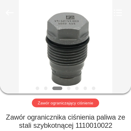
Wuxi
Xinbeichen
International
Trade
Co.,Ltd.
All
Rights
Reserved.
DOM
PRODUKTY
FILMY
O
NAS
Zawór ograniczający ciśnienie
WYCIECZKA
Zawór ogranicznika ciśnienia paliwa ze
PO
stali szybkotnącej 1110010022