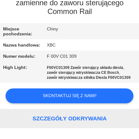
FABRYCE
zamienne do zaworu sterującego
Common Rail
KONTROLA
Miejsce
Chiny
JAKOŚCI
pochodzenia:
Nazwa handlowa:
XBC
SKONTAKTUJ
Numer modelu:
F 00V C01 309
SIĘ
High Light:
,
F00VC01309 Zawór sterujący układu diesla
Z
,
zawór sterujący wtryskiwacza CE Bosch
zawór wtryskiwacza silnika Diesla F00VC01309
NAMI
SKONTAKTUJ SIĘ Z NAMI!
AKTUALNOŚCI
SZCZEGÓŁY ODKRYWANIA
SITEMAP