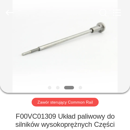
Wuxi
Xinbeichen
International
Trade
Co.,Ltd.
All
Rights
Reserved.
DOM
PRODUKTY
FILMY
O
NAS
Zawór sterujący Common Rail
WYCIECZKA
F00VC01309 Układ paliwowy do
PO
silników wysokoprężnych Części