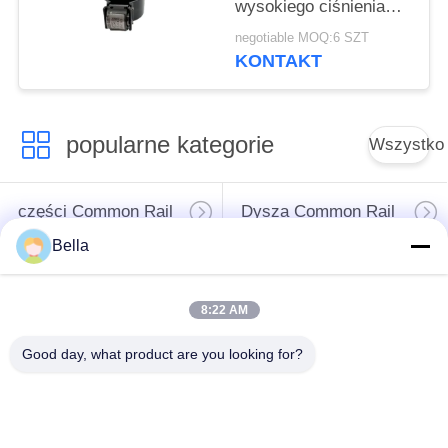
wysokiego ciśnienia
Części do silników
negotiable MOQ:6 SZT
Diesla 9308-625C
KONTAKT
28394612
popularne kategorie
Wszystko
części Common Rail
Dysza Common Rail
Bella
Zawór sterujący
Wtryskiwacz
Common Rail
Common Rail
8:22 AM
Tłok pompy
Good day, what product are you looking for?
Stanowisko testowe
wtryskiwacza oleju
Common Rail
napędowego