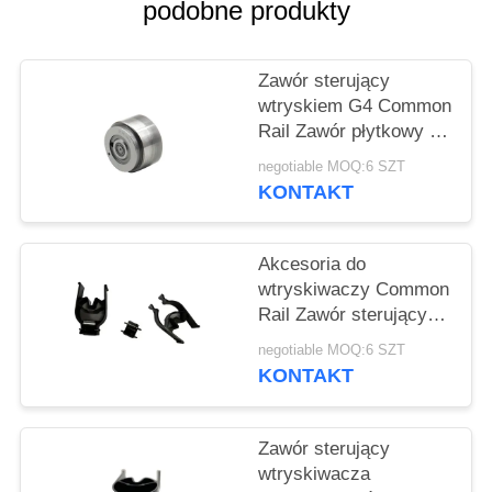
PRIVACY
podobne produkty
POLICY
Zawór sterujący
wtryskiem G4 Common
Rail Zawór płytkowy z
otworami dla Denso
negotiable MOQ:6 SZT
Piezo
KONTAKT
Akcesoria do
wtryskiwaczy Common
Rail Zawór sterujący
28373983 Do oleju
negotiable MOQ:6 SZT
napędowego 625C
KONTAKT
Zawór sterujący
wtryskiwacza