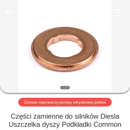
Wuxi
Xinbeichen
International
Trade
Co.,Ltd.
All
Rights
Reserved.
DOM
PRODUKTY
FILMY
O
NAS
Zestaw naprawczy pompy wtryskowej paliwa
WYCIECZKA
Części zamienne do silników Diesla
PO
Uszczelka dyszy Podkładki Common