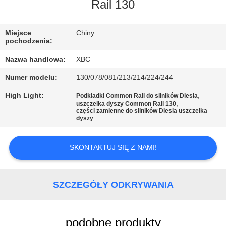
FABRYCE
Rail 130
KONTROLA
Miejsce
Chiny
pochodzenia:
JAKOŚCI
Nazwa handlowa:
XBC
Numer modelu:
130/078/081/213/214/224/244
SKONTAKTUJ
High Light:
,
Podkładki Common Rail do silników Diesla
SIĘ
,
uszczelka dyszy Common Rail 130
części zamienne do silników Diesla uszczelka
Z
dyszy
NAMI
SKONTAKTUJ SIĘ Z NAMI!
AKTUALNOŚCI
SZCZEGÓŁY ODKRYWANIA
SITEMAP
podobne produkty