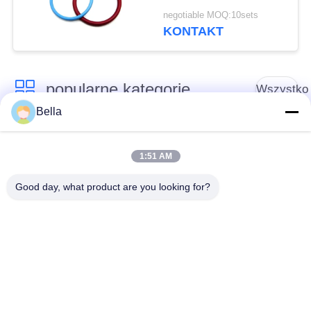
Zestaw napraw
negotiable MOQ:10sets
wtryskiwania paliwa
KONTAKT
Zestaw napraw dla
pierścienia O C13 C15
popularne kategorie
Wszystko
Bella
części Common Rail
Dysza Common Rail
1:51 AM
Zawór sterujący
Wtryskiwacz
Good day, what product are you looking for?
Common Rail
Common Rail
Tłok pompy
Stanowisko testowe
wtryskiwacza oleju
Common Rail
napędowego
Zawór