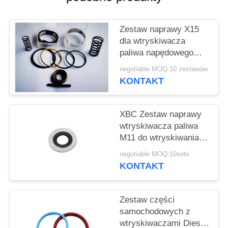
PRIVACY
POLICY
Zestaw naprawy X15
dla wtryskiwacza
paliwa napędowego
CUMMINS QSX15
negotiable MOQ:10 zestawów
ISX15 4062568
KONTAKT
XBC Zestaw naprawy
wtryskiwacza paliwa
M11 do wtryskiwania
za pomocą pasów
negotiable MOQ:10sets
drutu i stalowej kuli
KONTAKT
Zestaw części
samochodowych z
wtryskiwaczami Diesla